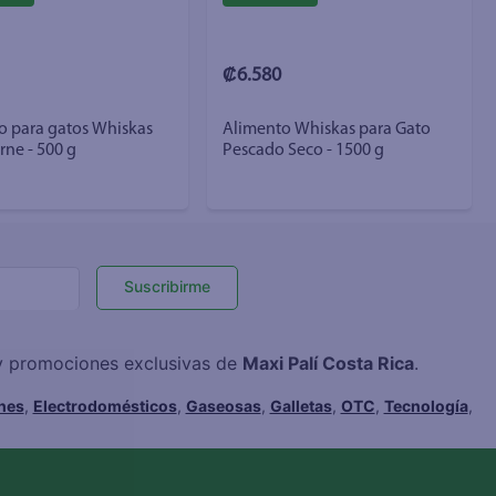
₡6.580
o para gatos Whiskas
Alimento Whiskas para Gato
rne - 500 g
Pescado Seco - 1500 g
Suscribirme
 y promociones exclusivas de
Maxi Palí Costa Rica
.
hes
,
Electrodomésticos
,
Gaseosas
,
Galletas
,
OTC
,
Tecnología
,