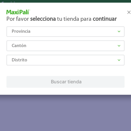
Servicios
Financiamiento
Tarjeta de regalo
Por favor
selecciona
tu tienda para
continuar
Tarjeta de crédito
Otros servicios:
· Remesas
Provincia
· Pagos de servicios
Cantón
Distrito
Buscar tienda