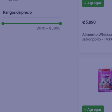
Mascota
+ Agregar
Rangos de precio
₡5.890
₡610
–
₡5890
Alimento Whiskas 
sabor pollo - 1400
+ Agregar