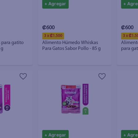
+ Agregar
+ Agre
₡600
₡600
3 x ₡1.500
3 x ₡1.5
para gatito
Alimento Húmedo Whiskas
Aliment
 g
Para Gatos Sabor Pollo - 85 g
para gato adul
85 g
+ Agregar
+ Agre