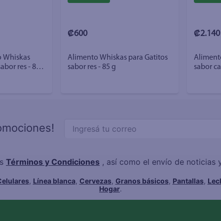
₡600
₡2.140
 Whiskas
Alimento Whiskas para Gatitos
Aliment
abor res - 85
sabor res - 85 g
sabor ca
romociones!
os
Términos y Condiciones
, así como el envío de noticias
elulares
,
Línea blanca
,
Cervezas
,
Granos básicos
,
Pantallas
,
Lec
Hogar
.