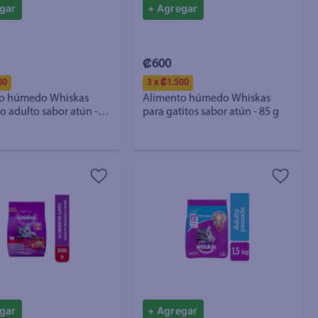
gar
+ Agregar
₡600
00
3 x ₡1.500
o húmedo Whiskas
Alimento húmedo Whiskas
to sabor atún -
para gatitos sabor atún - 85 g
gar
+ Agregar