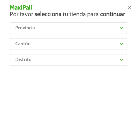
Tienda Maxi Palí
Productos Exclusivos en línea
Por favor
selecciona
tu tienda para
continuar
Provincia
¿Qué estás buscando?
Cantón
Distrito
Mascota
Perros
Alimento Seco Perro
Alimento húmedo Whiskas para gato adulto sabor res - 85 g
0706460000689
Alimento húmedo Whiskas para gato
adulto sabor res - 85 g