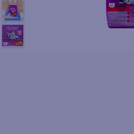
10
.
fri