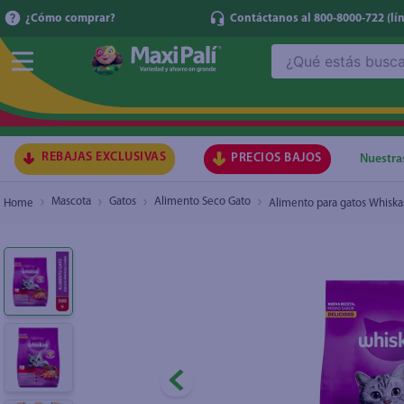
¿Cómo comprar?
Contáctanos al 800-8000-722
(lí
¿Qué estás buscando?
Alimento para gatos Whiskas sabor carne - 50
₡2.1
TÉRMI
1
.
ma
2
.
lec
REBAJAS EXCLUSIVAS
PRECIOS BAJOS
Nuestra
3
.
arr
Mascota
Gatos
Alimento Seco Gato
Alimento para gatos Whiskas
4
.
gal
5
.
caf
6
.
qu
7
.
ace
8
.
az
9
.
at