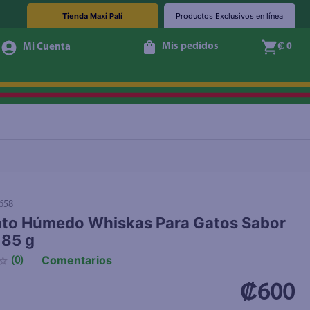
Tienda Maxi Palí
Productos Exclusivos en línea
Mis pedidos
₡ 0
+ Agregar
658
nto Húmedo Whiskas Para Gatos Sabor
 85 g
Comentarios
☆
(
0
)
₡600