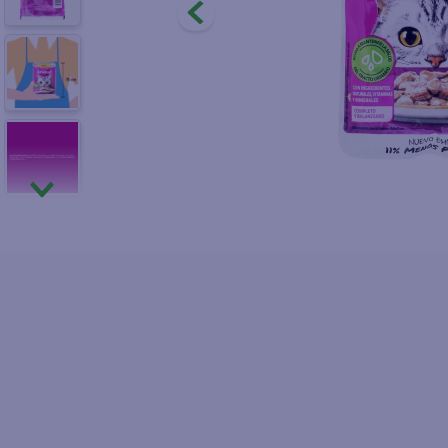
10
.
fri