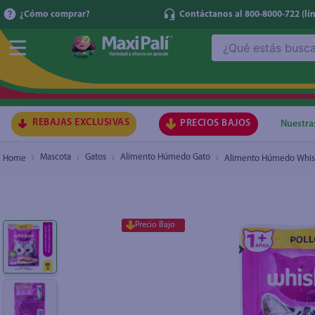
¿Cómo comprar?
Contáctanos al 800-8000-722
(lí
¿Qué estás buscando?
Alimento Húmedo Whiskas Para Gatos Sabor Po
TÉRMI
1
.
ma
2
.
lec
REBAJAS EXCLUSIVAS
PRECIOS BAJOS
Nuestra
3
.
arr
Mascota
Gatos
Alimento Húmedo Gato
Alimento Húmedo Whiska
4
.
gal
5
.
caf
6
.
qu
Precio Bajo
7
.
ace
8
.
az
9
.
at