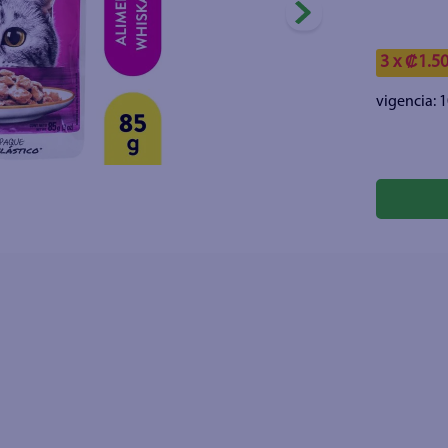
joles
3 x ₡1.5
vigencia:
1