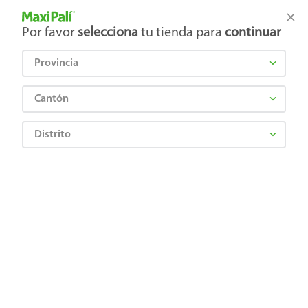
Tienda Maxi Palí
Productos Exclusivos en línea
Por favor
selecciona
tu tienda para
continuar
Provincia
¿Qué estás buscando?
Cantón
Distrito
restricciones.
Obtené
7% de ahorro 
Abarrotes
Limpieza
Electrónica
Higiene y
Lácteos y
Belleza
Huevos