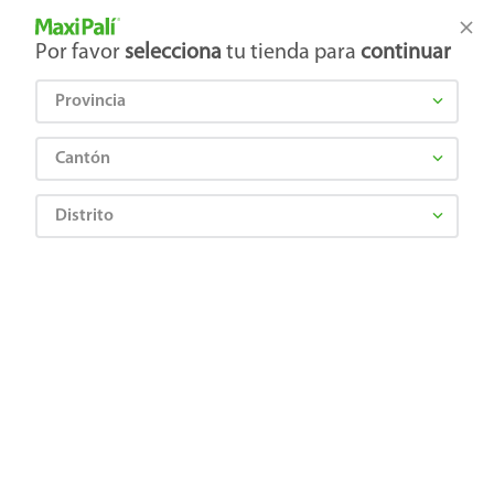
Tienda Maxi Palí
Productos Exclusivos en línea
Por favor
selecciona
tu tienda para
continuar
Provincia
¿Qué estás buscando?
Cantón
Distrito