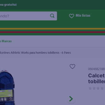
nea gratuita)
Mis listas
ros - 6 Pares
₡2.200
NOS MÁS BUSCADOS
ggi
he
s Marcas
oz
lcetines Athletic Works para hombres tobilleros - 6 Pares
letas
e
0664682188
eso
Calcet
tobille
ite
☆
☆
☆
☆
ucar
un