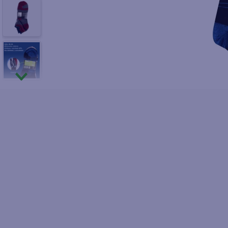
10
.
fri