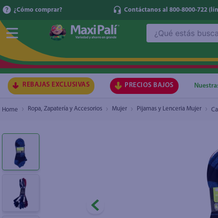
¿Cómo comprar?
Contáctanos al 800-8000-722
(lí
¿Qué estás buscando?
Calcetines Athletic Works para hombres tobille
TÉRMI
1
.
ma
2
.
lec
REBAJAS EXCLUSIVAS
PRECIOS BAJOS
Nuestra
3
.
arr
Ropa, Zapatería y Accesorios
Mujer
Pijamas y Lenceria Mujer
Ca
4
.
gal
5
.
caf
6
.
qu
7
.
ace
8
.
az
9
.
at