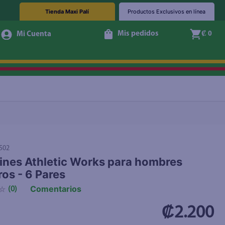
Tienda Maxi Palí
Productos Exclusivos en línea
Mis pedidos
₡ 0
+ Agregar
502
ines Athletic Works para hombres
ros - 6 Pares
Comentarios
☆
(
0
)
₡2.200