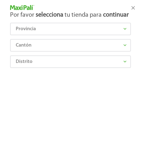
Tienda Maxi Palí
Productos Exclusivos en línea
Por favor
selecciona
tu tienda para
continuar
Provincia
¿Qué estás buscando?
Cantón
Distrito