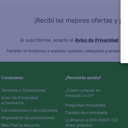
10
.
fri
¡Recibí las mejores ofertas y p
Al suscribirme, acepto el
Aviso de Privacidad
y l
También te invitamos a explorar nuestras categorías populares:
C
Conócenos
¿Necesitás ayuda?
Términos y Condiciones
¿Cómo comprar en 
maxipali.co.cr?
Aviso de Privacidad 
eCommerce 
Preguntas frecuentes
Cancelaciones y devoluciones
Cambio de contraseña
Reglamento de promociones
LLámanos al 800-8000-722 
Maxi Palí te escucha
(línea gratuita)