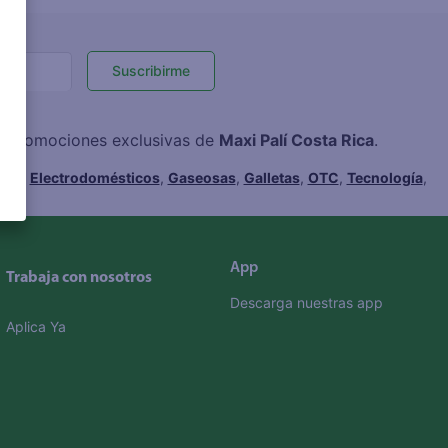
Suscribirme
 y promociones exclusivas de
Maxi Palí Costa Rica
.
hes
,
Electrodomésticos
,
Gaseosas
,
Galletas
,
OTC
,
Tecnología
,
App
Trabaja con nosotros
Descarga nuestras app
Aplica Ya