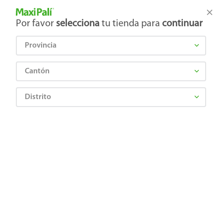
Tienda Maxi Palí
Productos Exclusivos en línea
Por favor
selecciona
tu tienda para
continuar
Provincia
¿Qué estás buscando?
Cantón
Distrito