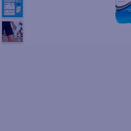
10
.
fri