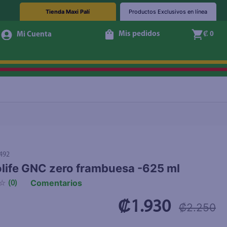
Tienda Maxi Palí
Productos Exclusivos en línea
Mis pedidos
₡ 0
+ Agregar
492
olife GNC zero frambuesa -625 ml
Comentarios
☆
(
0
)
₡1.930
₡2.250