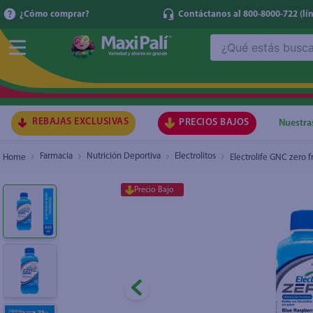
¿Cómo comprar?
Contáctanos al 800-8000-722
(lí
¿Qué estás buscando?
Electrolife GNC zero frambuesa -625 ml
₡2.250
₡1.930
TÉRMI
1
.
ma
2
.
lec
REBAJAS EXCLUSIVAS
PRECIOS BAJOS
Nuestra
3
.
arr
Farmacia
Nutrición Deportiva
Electrolitos
Electrolife GNC zero 
4
.
gal
Precio Bajo
5
.
caf
6
.
qu
7
.
at
8
.
ace
9
.
az