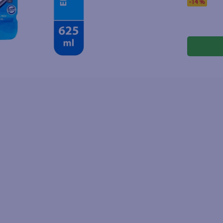
joles
-
14 %