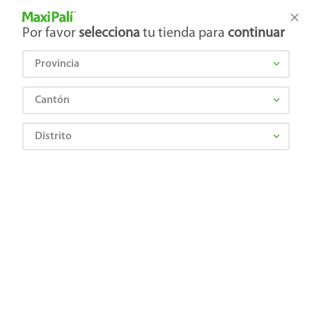
Tienda Maxi Palí
Productos Exclusivos en línea
Por favor
selecciona
tu tienda para
continuar
Provincia
¿Qué estás buscando?
Cantón
Distrito