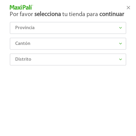
Tienda Maxi Palí
Productos Exclusivos en línea
Por favor
selecciona
tu tienda para
continuar
Provincia
¿Qué estás buscando?
Cantón
Distrito