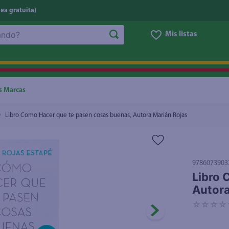
nea gratuita)
Mis listas
 Autora Marián Rojas
NOS MÁS BUSCADOS
ggi
he
s Marcas
oz
Libro Como Hacer que te pasen cosas buenas, Autora Marián Rojas
letas
e
eso
9786073903
Libro 
ite
Autora
ucar
☆
☆
☆
☆
un