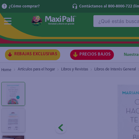
¿Cómo comprar?
Contáctanos al 800-8000-722
(lí
¿Qué estás buscando?
Libro Como Hacer que te pasen cosas buenas,
TÉRMI
1
.
ma
2
.
lec
REBAJAS EXCLUSIVAS
PRECIOS BAJOS
Nuestra
3
.
arr
Artículos para el hogar
Libros y Revistas
Libros de Interés General
4
.
gal
5
.
caf
6
.
qu
7
.
ace
8
.
az
9
.
at