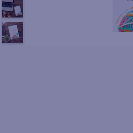
10
.
fri