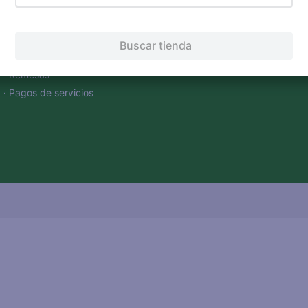
Servicios
Financiamiento
Tarjeta de regalo
Buscar tienda
Tarjeta de crédito
Otros servicios:
· Remesas
· Pagos de servicios