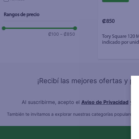
Rangos de precio
₡850
₡100
–
₡850
Tory Square 120 M
indicado por uni
¡Recibí las mejores ofertas y p
Al suscribirme, acepto el
Aviso de Privacidad
y l
También te invitamos a explorar nuestras categorías populares:
C