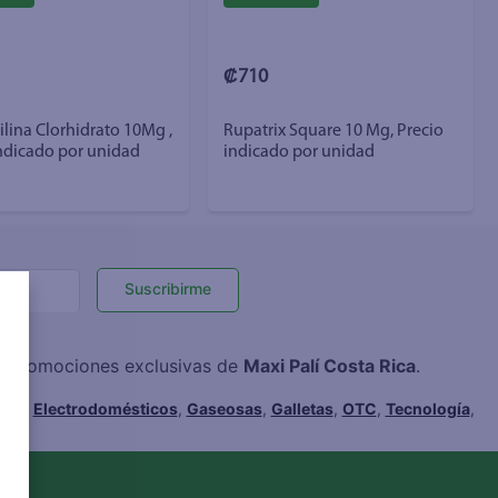
₡710
ilina Clorhidrato 10Mg ,
Rupatrix Square 10 Mg, Precio
indicado por unidad
indicado por unidad
Suscribirme
 y promociones exclusivas de
Maxi Palí Costa Rica
.
hes
,
Electrodomésticos
,
Gaseosas
,
Galletas
,
OTC
,
Tecnología
,