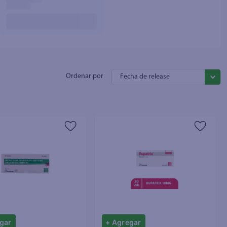
Fecha de release
gar
+ Agregar