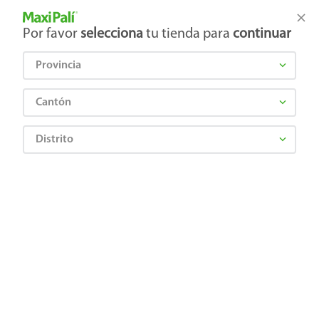
Tienda Maxi Palí
Productos Exclusivos en línea
Por favor
selecciona
tu tienda para
continuar
Provincia
¿Qué estás buscando?
Cantón
Distrito
Farmacia
Alergias y Sistema respiratorio
Anthistaminicos
Rupatrix Square 10 Mg, Precio indicado por unidad
7443004230760
Rupatrix Square 10 Mg, Precio
indicado por unidad