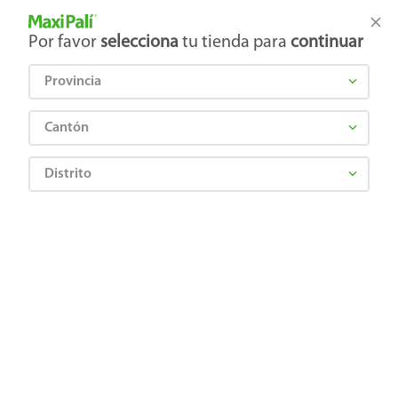
Tienda Maxi Palí
Productos Exclusivos en línea
Por favor
selecciona
tu tienda para
continuar
Provincia
¿Qué estás buscando?
Cantón
Distrito
Farmacia
Cardiovascular y metabolico
Trigliceridos y colesterol
Ruxicol 40 Mg X 30 Tabs
0764600242429
Ruxicol 40 Mg X 30 Tabs
Comentarios