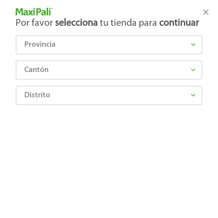
Tienda Maxi Palí
Productos Exclusivos en línea
Por favor
selecciona
tu tienda para
continuar
Provincia
¿Qué estás buscando?
Cantón
Distrito