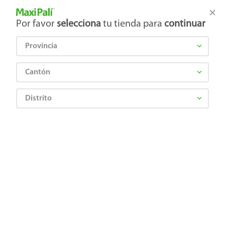
Tienda Maxi Palí
Productos Exclusivos en línea
Por favor
selecciona
tu tienda para
continuar
Provincia
¿Qué estás buscando?
Cantón
Distrito