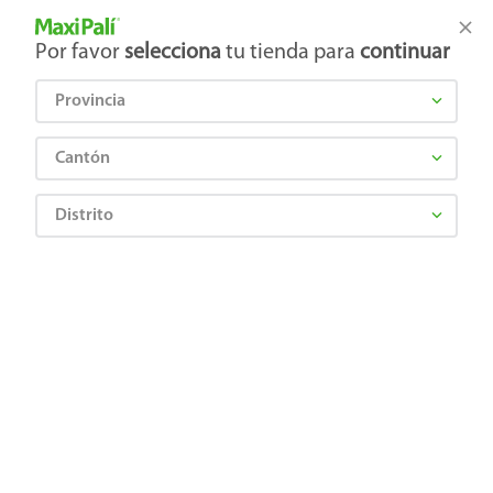
Tienda Maxi Palí
Productos Exclusivos en línea
Por favor
selecciona
tu tienda para
continuar
Provincia
¿Qué estás buscando?
Cantón
Distrito