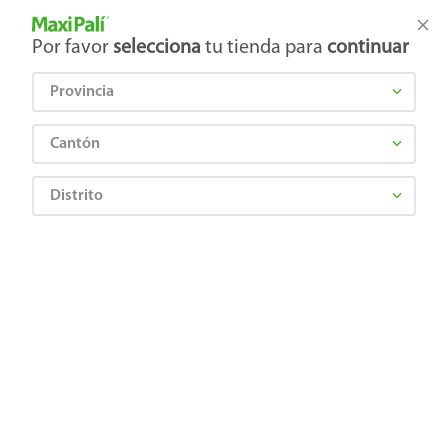
Tienda Maxi Palí
Productos Exclusivos en línea
Por favor
selecciona
tu tienda para
continuar
Provincia
¿Qué estás buscando?
Cantón
Distrito
Lácteos
Leche
En Polvo
Leche Dos Pinos Polvo Delactomy - 400 g