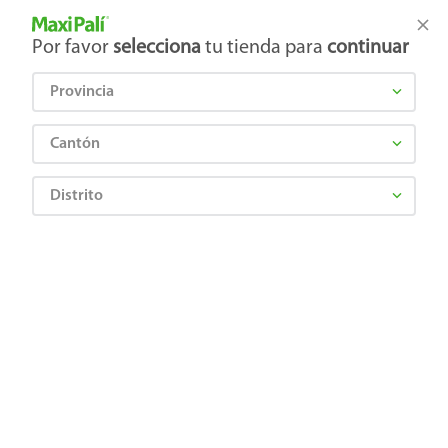
Tienda Maxi Palí
Productos Exclusivos en línea
Por favor
selecciona
tu tienda para
continuar
Provincia
¿Qué estás buscando?
Cantón
Distrito