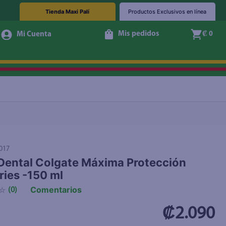
Tienda Maxi Palí
Productos Exclusivos en línea
Mis pedidos
₡ 0
+ Agregar
017
Dental Colgate Máxima Protección
ries -150 ml
Comentarios
☆
(
0
)
₡2.090