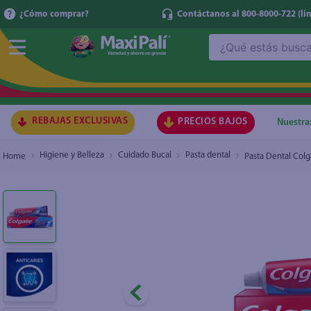
¿Cómo comprar?
Contáctanos al 800-8000-722
(lí
¿Qué estás buscando?
Pasta Dental Colgate Máxima Protección Antic
TÉRMI
1
.
ma
2
.
lec
REBAJAS EXCLUSIVAS
PRECIOS BAJOS
Nuestra
3
.
arr
Higiene y Belleza
Cuidado Bucal
Pasta dental
Pasta Dental Colg
4
.
gal
5
.
caf
6
.
qu
7
.
ace
8
.
az
9
.
at