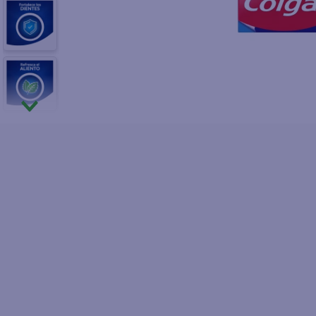
10
.
fri