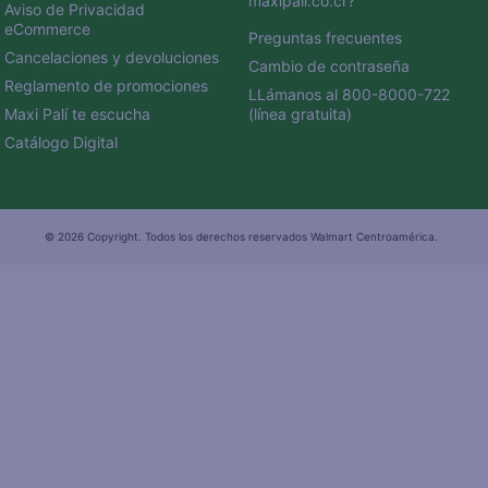
maxipali.co.cr?
Aviso de Privacidad 
eCommerce 
Preguntas frecuentes
Cancelaciones y devoluciones
Cambio de contraseña
Reglamento de promociones
LLámanos al 800-8000-722 
Maxi Palí te escucha
(línea gratuita)
Catálogo Digital
© 2026 Copyright. Todos los derechos reservados Walmart Centroamérica.