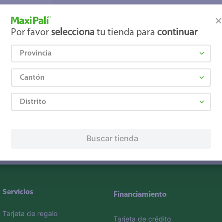
 600Ml
Por favor
selecciona
tu tienda para
continuar
Provincia
Cantón
romociones!
Distrito
os
Términos y Condiciones
, así como el envío de noticias
Buscar tienda
elulares
,
Línea blanca
,
Cervezas
,
Granos básicos
,
Pantallas
,
Lec
Hogar
.
Servicios
Financiamiento
Tarjeta de regalo
Tarjeta de crédito