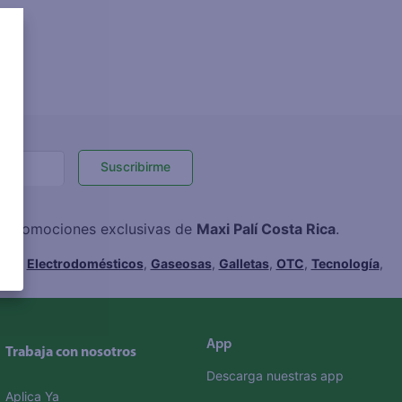
Suscribirme
 y promociones exclusivas de
Maxi Palí Costa Rica
.
hes
,
Electrodomésticos
,
Gaseosas
,
Galletas
,
OTC
,
Tecnología
,
App
Trabaja con nosotros
Descarga nuestras app
Aplica Ya