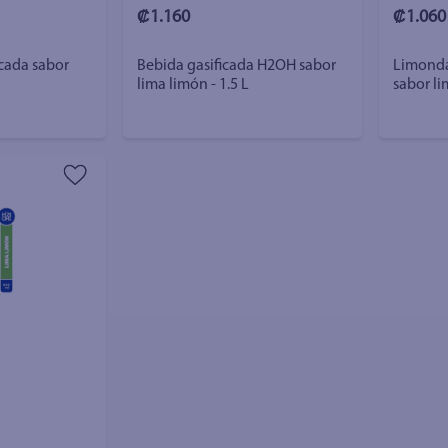
₡1.160
₡1.060
cada sabor
Bebida gasificada H2OH sabor
Limond
lima limón - 1.5 L
sabor li