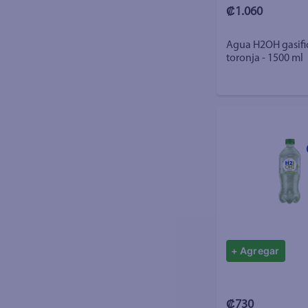
₡1.060
Agua H2OH gasifi
toronja - 1500 ml
+ Agregar
₡730