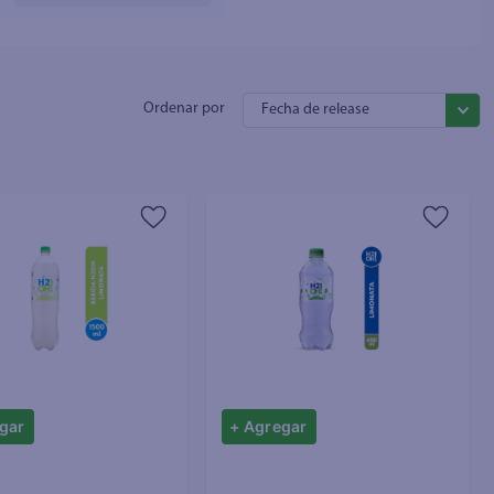
Fecha de release
gar
+ Agregar