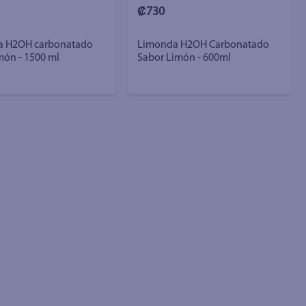
₡730
a H2OH carbonatado
Limonda H2OH Carbonatado
món - 1500 ml
Sabor Limón - 600ml