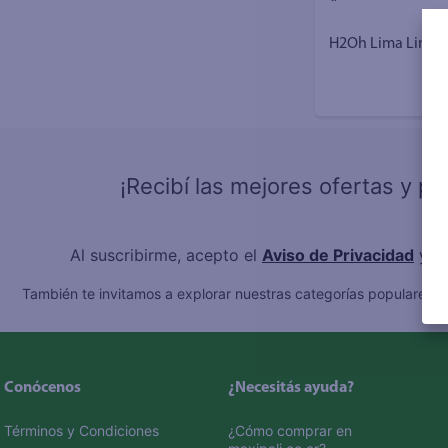
H2Oh Lima Limón
¡Recibí las mejores ofertas y p
Al suscribirme, acepto el
Aviso de Privacidad
y l
También te invitamos a explorar nuestras categorías populares:
C
Conócenos
¿Necesitás ayuda?
Términos y Condiciones
¿Cómo comprar en 