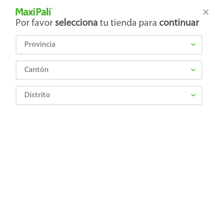
Tienda Maxi Palí
Productos Exclusivos en línea
Por favor
selecciona
tu tienda para
continuar
Provincia
¿Qué estás buscando?
Cantón
Distrito
¡Recibí las mejores ofertas y promociones!
SUSCRIBIRME
Al suscribirme, acepto el
Aviso de Privacidad
y los
Términos y Condiciones
, así como el envío de noticias y
promociones exclusivas de
Maxi Palí Costa Rica
.
También te invitamos a explorar nuestras categorías populares:
Celulares
,
Línea blanca
,
Cervezas
,
Granos básicos
,
Pantallas
,
Leches
,
Electrodomésticos
,
Gaseosas
,
Galletas
,
OTC
,
Tecnología
,
Hogar
.