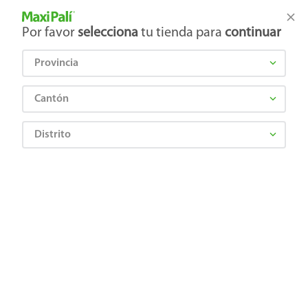
Tienda Maxi Palí
Productos Exclusivos en línea
Por favor
selecciona
tu tienda para
continuar
Provincia
¿Qué estás buscando?
Cantón
Distrito