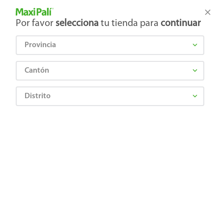
Tienda Maxi Palí
Productos Exclusivos en línea
Por favor
selecciona
tu tienda para
continuar
Provincia
¿Qué estás buscando?
Cantón
Distrito
Frutas y Verduras
Verduras
Papas Enteras
Papa Mini Malla Red Kilo -33 a 35 unidades Aproximadamente.
7441074101478
Papa Mini Malla Red Kilo -33 a 35
unidades Aproximadamente.