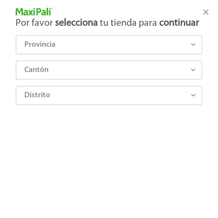
Tienda Maxi Palí
Productos Exclusivos en línea
Por favor
selecciona
tu tienda para
continuar
Provincia
¿Qué estás buscando?
Cantón
Distrito