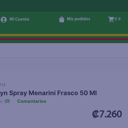
Mis pedidos
₡ 0
+ Agregar
714
n Spray Menarini Frasco 50 Ml
Comentarios
☆
(
0
)
₡7.260