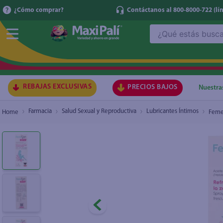
¿Cómo comprar?
Contáctanos al 800-8000-722
(lí
¿Qué estás buscando?
Femegyn Spray Menarini Frasco 50 Ml
₡7.260
TÉRMI
1
.
ma
2
.
lec
REBAJAS EXCLUSIVAS
PRECIOS BAJOS
Nuestra
3
.
arr
Farmacia
Salud Sexual y Reproductiva
Lubricantes Íntimos
Femeg
4
.
gal
5
.
caf
6
.
qu
7
.
at
8
.
ace
9
.
az