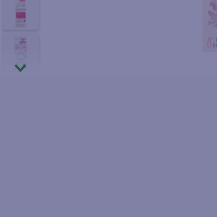
10
.
fri