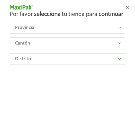
Tienda Maxi Palí
Productos Exclusivos en línea
Por favor
selecciona
tu tienda para
continuar
Provincia
¿Qué estás buscando?
Cantón
Distrito