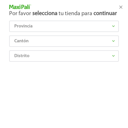
Tienda Maxi Palí
Productos Exclusivos en línea
Por favor
selecciona
tu tienda para
continuar
Provincia
¿Qué estás buscando?
Cantón
Distrito