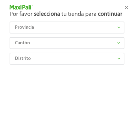
Tienda Maxi Palí
Productos Exclusivos en línea
Por favor
selecciona
tu tienda para
continuar
Provincia
¿Qué estás buscando?
Cantón
Distrito