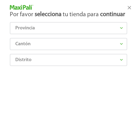
Tienda Maxi Palí
Productos Exclusivos en línea
Por favor
selecciona
tu tienda para
continuar
Provincia
¿Qué estás buscando?
Cantón
Distrito