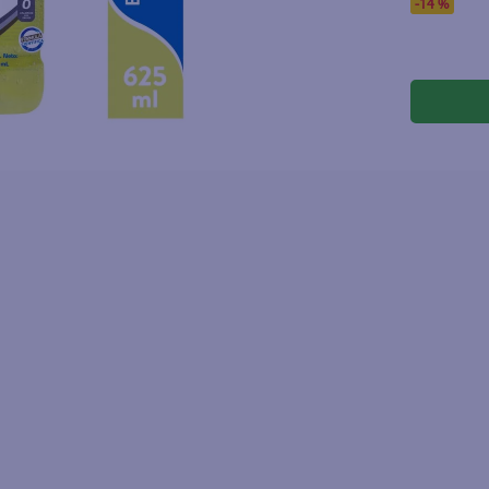
joles
-
14 %