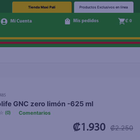
Tienda Maxi Palí
Productos Exclusivos en línea
Mis pedidos
₡ 0
+ Agregar
485
olife GNC zero limón -625 ml
Comentarios
☆
(
0
)
₡1.930
₡2.250