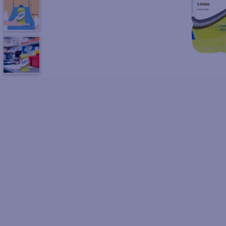
10
.
fri