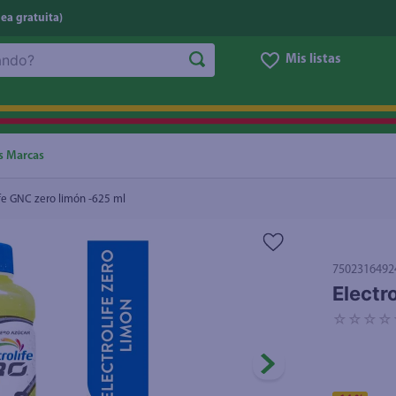
nea gratuita)
Mis listas
NOS MÁS BUSCADOS
ggi
he
s Marcas
oz
ife GNC zero limón -625 ml
letas
e
7502316492
eso
Electr
un
☆
☆
☆
☆
ite
ucar