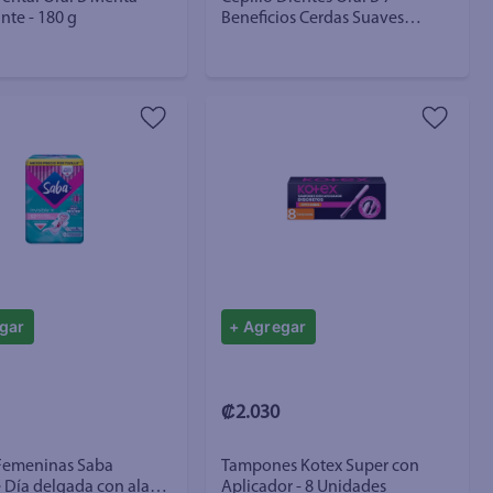
nte - 180 g
Beneficios Cerdas Suaves
Crisscross - 2 Uds
gar
+ Agregar
₡2.030
 Femeninas Saba
Tampones Kotex Super con
e Día delgada con alas
Aplicador - 8 Unidades