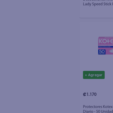
Lady Speed Stick
en Barra para Muj
+ Agregar
₡1.170
Protectores Kote
Diario - 50 Unida