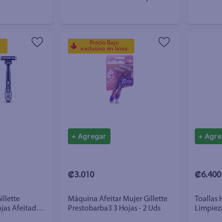
flujo vaginal - 60 piezas
flujo ab
Precio Bajo
a
exclusivo en línea
+ Agregar
+ Agre
₡3.010
₡6.400
llette
Máquina Afeitar Mujer Gillette
Toallas
jas Afeitada
Prestobarba3 3 Hojas - 2 Uds
Limpieza
Unidade