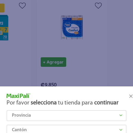
a
+ Agregar
₡9.850
Swaddlers
Papel Higiénico Great Value 2
Por favor
selecciona
tu tienda para
continuar
Derrames - 70
PLY - 40 Rollos
Provincia
Cantón