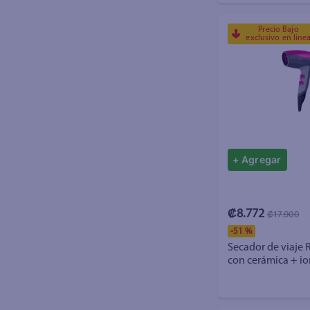
Precio Bajo
exclusivo en líne
+ Agregar
₡8.772
₡17.900
-
51 %
Secador de viaje
con cerámica + io
turmalina