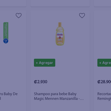
+ Agregar
+ Agre
₡2.930
₡28.90
s Baby De
Shampoo para bebe Baby
Recorta
l
Magic Mennen Manzanilla -
Remingt
185 ml
Barba y 