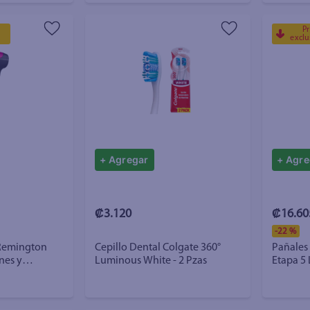
Pr
a
exclu
+ Agregar
+ Agre
₡3.120
₡16.60
-
22 %
 Remington
Cepillo Dental Colgate 360°
Pañales
nes y
Luminous White - 2 Pzas
Etapa 5 
Uds