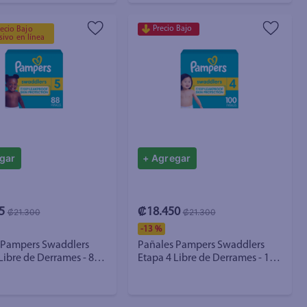
Precio Bajo
ecio Bajo
sivo en línea
gar
+ Agregar
5
₡18.450
₡21.300
₡21.300
-
13 %
 Pampers Swaddlers
Pañales Pampers Swaddlers
Libre de Derrames - 88
Etapa 4 Libre de Derrames - 100
Uds