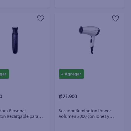
gar
+ Agregar
0
₡21.900
dora Personal
Secador Remington Power
on Recargable para
Volumen 2000 con iones y
Bigote, Kit Todo en 1
cerámica