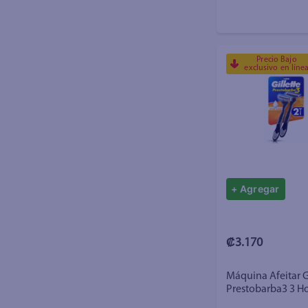
Precio Bajo
exclusivo en líne
+ Agregar
₡3.170
Máquina Afeitar Gi
Prestobarba3 3 Ho
Al Ras - 2 Uds