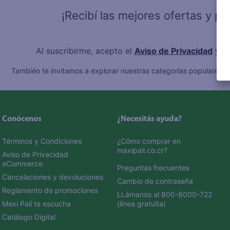
¡Recibí las mejores ofertas y p
Al suscribirme, acepto el
Aviso de Privacidad
y l
También te invitamos a explorar nuestras categorías populares:
C
Conócenos
¿Necesitás ayuda?
Términos y Condiciones
¿Cómo comprar en 
maxipali.co.cr?
Aviso de Privacidad 
eCommerce 
Preguntas frecuentes
Cancelaciones y devoluciones
Cambio de contraseña
Reglamento de promociones
LLámanos al 800-8000-722 
Maxi Palí te escucha
(línea gratuita)
Catálogo Digital