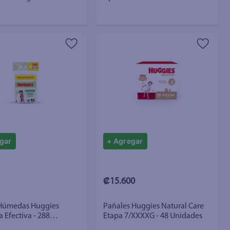
undante - 32 pzas
gar
+ Agregar
₡15.600
 Húmedas Huggies
Pañales Huggies Natural Care
 Efectiva - 288
Etapa 7/XXXXG - 48 Unidades
s