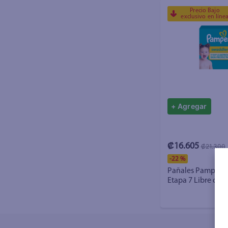
Precio Bajo
exclusivo en líne
+ Agregar
₡16.605
₡21.300
-
22 %
Pañales Pampers 
Etapa 7 Libre de 
Uds