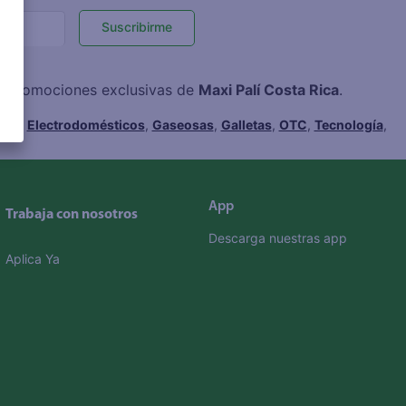
Suscribirme
 y promociones exclusivas de
Maxi Palí Costa Rica
.
hes
,
Electrodomésticos
,
Gaseosas
,
Galletas
,
OTC
,
Tecnología
,
App
Trabaja con nosotros
Descarga nuestras app
Aplica Ya