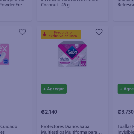
 Powder Fresh
Coconut - 45 g
Refresca
er - 45g
Precio Bajo
exclusivo en línea
+ Agregar
+ Agre
₡2.140
₡3.730
x Cuidado
Protectores Diarios Saba
Toallas
des
Multiestilos Multiforma para
Invisibl