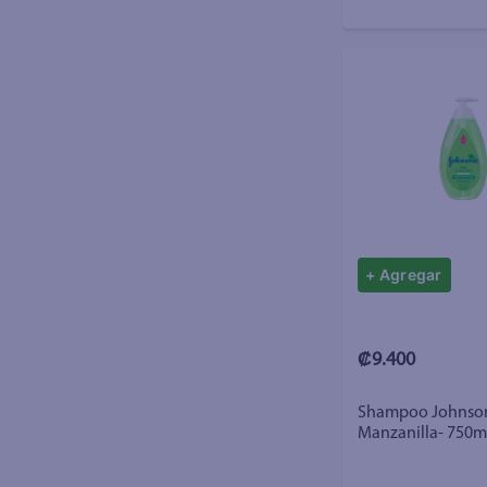
+ Agregar
₡9.400
Shampoo Johnson
Manzanilla- 750m