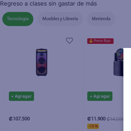
Regreso a clases sin gastar de más
Tecnología
Muebles y Librería
Merienda
Precio Bajo
+ Agregar
+ Agregar
₡14.000
₡107.500
₡11.900
-
15 %