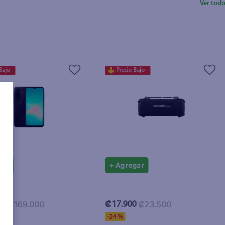
Ver tod
Bajo
Precio Bajo
gar
+ Agregar
₡169.000
₡23.500
00
₡17.900
-
24 %