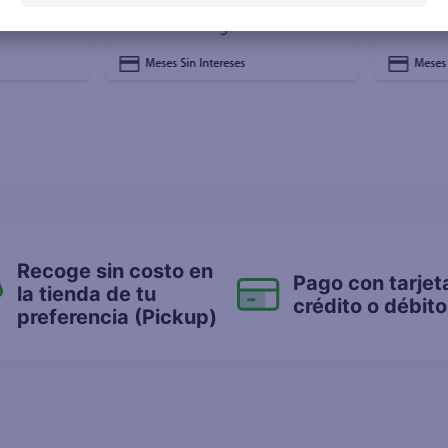
olor con
Pantalla RCA LED Smart FHD
Celular
Roku TV 43 Pulgadas
256GB A
Surtidos
Meses Sin Intereses
Meses 
Recoge sin costo en
Pago con tarjet
la tienda de tu
crédito o débito
preferencia (Pickup)