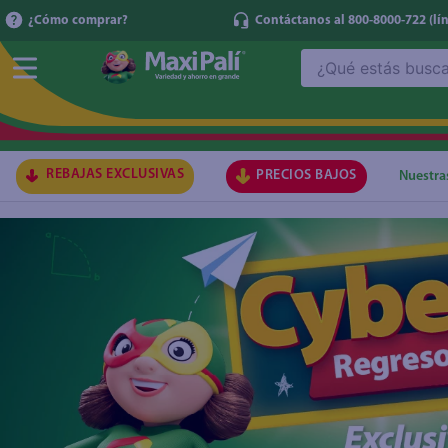
¿Cómo comprar?
Contáctanos al 800-8000-722
(lí
¿Qué estás buscando?
TÉRMI
1
.
ma
2
.
lec
REBAJAS EXCLUSIVAS
PRECIOS BAJOS
Nuestra
3
.
arr
4
.
gal
5
.
caf
6
.
qu
7
.
at
8
.
ace
9
.
az