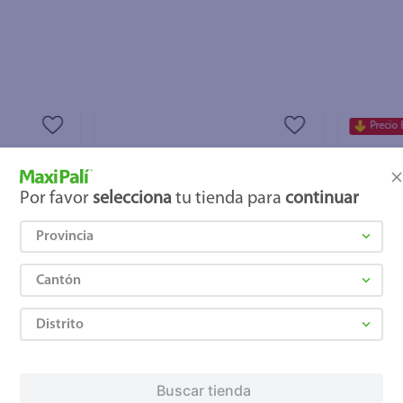
Precio 
Por favor
selecciona
tu tienda para
continuar
Provincia
Cantón
+ Agregar
+ Agre
Distrito
₡149.900
₡129.4
Buscar tienda
-
23 %