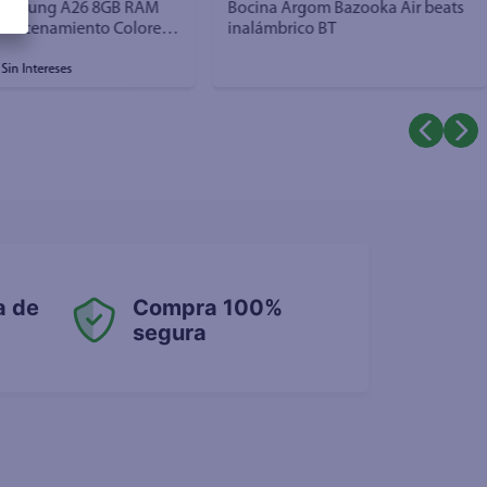
 Samsung A26 8GB RAM
Bocina Argom Bazooka Air beats
lmacenamiento Colores
inalámbrico BT
Sin Intereses
a de
Compra 100%
segura