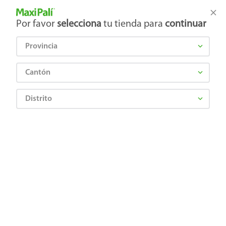
Tienda Maxi Palí
Productos Exclusivos en línea
Por favor
selecciona
tu tienda para
continuar
Provincia
¿Qué estás buscando?
Cantón
Distrito
¡Recibí las mejores ofertas y promociones!
SUSCRIBIRME
Al suscribirme, acepto el
Aviso de Privacidad
y los
Términos y Condiciones
, así como el envío de noticias y
promociones exclusivas de
Maxi Palí Costa Rica
.
También te invitamos a explorar nuestras categorías populares:
Celulares
,
Línea blanca
,
Cervezas
,
Granos básicos
,
Pantallas
,
Leches
,
Electrodomésticos
,
Gaseosas
,
Galletas
,
OTC
,
Tecnología
,
Hogar
.