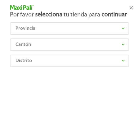
Tienda Maxi Palí
Productos Exclusivos en línea
Por favor
selecciona
tu tienda para
continuar
Provincia
¿Qué estás buscando?
Cantón
Distrito
CHIKY