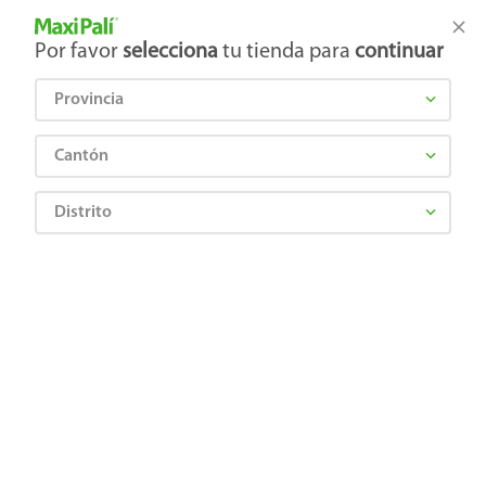
Tienda Maxi Palí
Productos Exclusivos en línea
Por favor
selecciona
tu tienda para
continuar
Provincia
¿Qué estás buscando?
Cantón
Distrito
Abarrotes
Galletas
Galletas Dulces
Galleta Pozuelo Chiky Chocolate - 80g
7441163411952
Galleta Pozuelo Chiky Chocolate -
80g