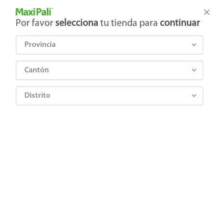
Tienda Maxi Palí
Productos Exclusivos en línea
Por favor
selecciona
tu tienda para
continuar
Provincia
¿Qué estás buscando?
Cantón
Distrito