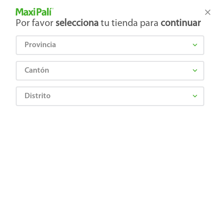
Tienda Maxi Palí
Productos Exclusivos en línea
Por favor
selecciona
tu tienda para
continuar
Provincia
¿Qué estás buscando?
Cantón
Distrito
Cervezas, Vinos y Licores
Licores
Ron
Guaro Cacique 30% vol - 1000 ml
0762288000010
Guaro Cacique 30% vol - 1000 ml
Comentarios