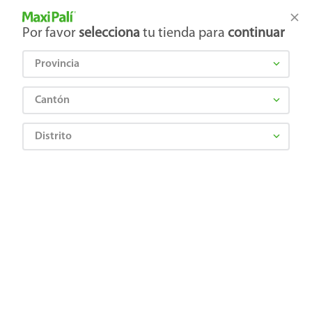
Tienda Maxi Palí
Productos Exclusivos en línea
Por favor
selecciona
tu tienda para
continuar
Provincia
¿Qué estás buscando?
Cantón
Distrito