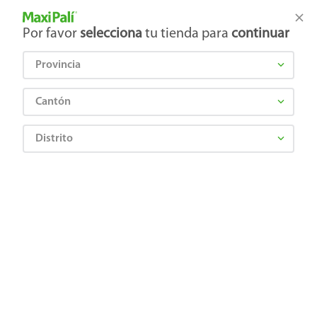
Tienda Maxi Palí
Productos Exclusivos en línea
Por favor
selecciona
tu tienda para
continuar
Provincia
¿Qué estás buscando?
Cantón
Distrito
Cervezas, Vinos y Licores
Licores
Brandy
Bebida Alcohólica Smirnoff Smash Durazno y Mango Lata - 350 ml
0764009051868
Bebida Alcohólica Smirnoff Smash
Durazno y Mango Lata - 350 ml