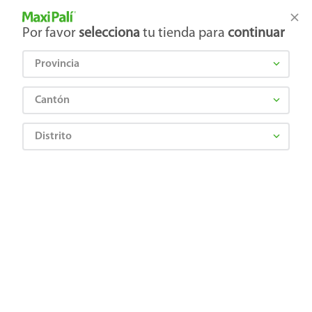
Tienda Maxi Palí
Productos Exclusivos en línea
Por favor
selecciona
tu tienda para
continuar
Provincia
¿Qué estás buscando?
Cantón
Distrito
CAT CHOW