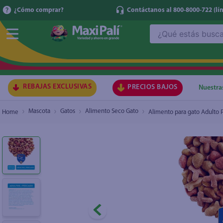
¿Cómo comprar?
Contáctanos al 800-8000-722
(lí
¿Qué estás buscando?
Alimento para gato Adulto Purina Cat Chow 
TÉRMI
1
.
ma
2
.
lec
REBAJAS EXCLUSIVAS
PRECIOS BAJOS
Nuestra
3
.
arr
Mascota
Gatos
Alimento Seco Gato
Alimento para gato Adulto 
4
.
gal
5
.
caf
6
.
qu
7
.
ace
8
.
az
9
.
at