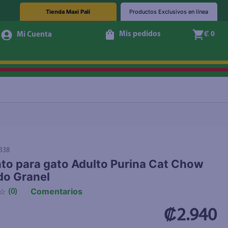
Tienda Maxi Palí
Productos Exclusivos en línea
Mis pedidos
₡ 0
+ Agregar
338
to para gato Adulto Purina Cat Chow
do Granel
Comentarios
☆
(
0
)
₡2.940