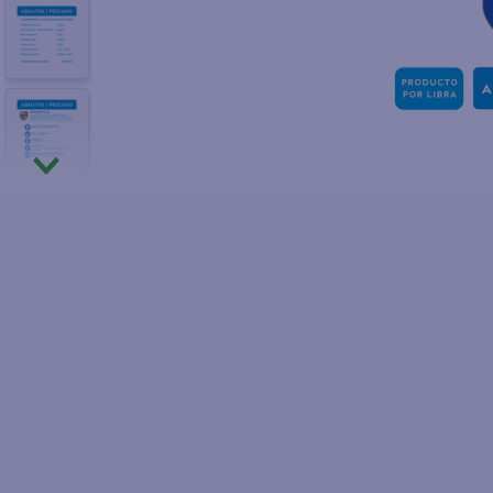
10
.
fri