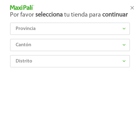
Tienda Maxi Palí
Productos Exclusivos en línea
Por favor
selecciona
tu tienda para
continuar
Provincia
¿Qué estás buscando?
Cantón
Distrito