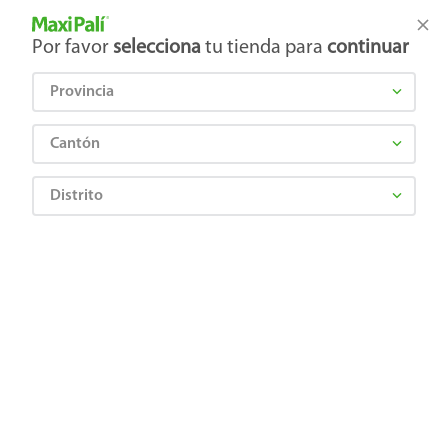
Tienda Maxi Palí
Productos Exclusivos en línea
Por favor
selecciona
tu tienda para
continuar
Provincia
¿Qué estás buscando?
Cantón
Distrito