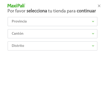
Tienda Maxi Palí
Productos Exclusivos en línea
Por favor
selecciona
tu tienda para
continuar
Provincia
¿Qué estás buscando?
Cantón
Distrito