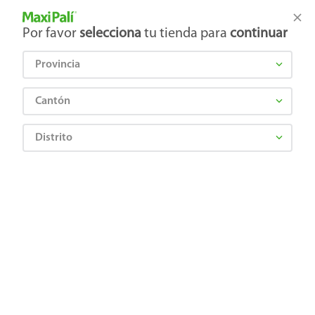
Tienda Maxi Palí
Productos Exclusivos en línea
Por favor
selecciona
tu tienda para
continuar
Provincia
¿Qué estás buscando?
Cantón
Distrito