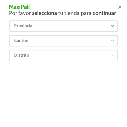
Tienda Maxi Palí
Productos Exclusivos en línea
Por favor
selecciona
tu tienda para
continuar
Provincia
¿Qué estás buscando?
Cantón
Distrito